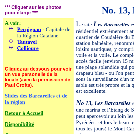
*** Cliquer sur les photos
No. 13,
pour élargir ***
A voir:
L
L
e site
es Barcarelles
e
Perpignan
- Capitale de
résidentiel extrêmement at
la Région Catalane
quartier de Coudalère du 
Tautavel
station balnéaire, renomm
Collioure
loisirs nautiques, y compri
voile et la voile. Le compl
accès facile (environ 15 m
une plage splendide qui po
Cliquez au dessous pour voir
drapeau bleu - ou l'on peut
un vue personelle de la
sous la surveillance d'un m
locale (avec la permission de
sable est très propre et la 
Paul Crofts).
est excellente.
Slides des Barcarelles et de
N
la région
o 13, Les Barcarelles
une marina et l’Etang de S
Retour à Accueil
peut apercevoir au loin les
Pyrénées, et lors le beau 
Disponibilité
tous les jours) le Mont
Can