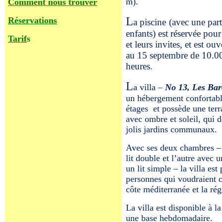
m).
Comment nous trouver
L
Réservations
a piscine
(avec une part
enfants) est réservée pour
Tarif
s
et leurs invites, et est ou
au 15 septembre de 10.0
heures
.
L
a villa –
No
13, Les Bar
un hébergement confortabl
étages
et possède une terr
avec ombre et soleil, qui 
jolis jardins communaux.
Avec ses deux chambres –
lit double et l’autre avec u
un lit simple – la villa est
personnes qui voudraient c
côte méditerranée et la rég
La villa est disponible à la
une base hebdomadaire.